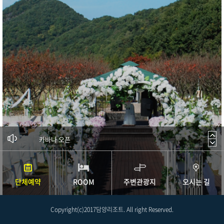
야외수영장 OPEN
카바나 오픈
야외수영장 개장 이…
나들이 연박할인
가정의달 VIP이용…
온천 이용시간 안내
단체예약
ROOM
주변관광지
오시는 길
설맞이 VIP이용권…
동절기 온천 운영시…
가족탕 바비큐세트
Copyright(c)2017담양리조트. All right Reserved.
추석맞이 VIP 이…